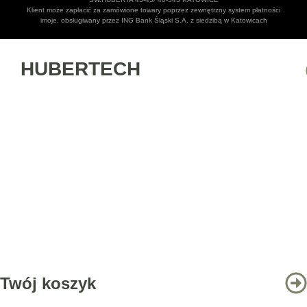
Klient może zapłacić za zamówione towary poprzez zewnętrzny system płatności
imoje, obsługiwany przez ING Bank Śląski S.A. z siedzibą w Katowicach
HUBERTECH
Twój koszyk