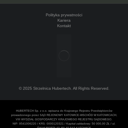
Polityka prywatności
Kariera
Kontakt
© 2025 Strzelnica Hubertech. All Rights Reserved.
HUBERTECH Sp. z o.o. wpisana do Krajowego Rejestru Przedsiębiorców
prowadzonego przez SĄD REJONOWY KATOWICE-WSCHÓD W KATOWICACH,
VIII WYDZIAŁ GOSPODARCZY KRAJOWEGO REJESTRU SĄDOWEGO.
NIP: 9541006220 / KRS: 0000120321 / Kapitał zakładowy: 50 000,00 ZŁ / ul.
ŚW.HUBERTA 43-45/ 40-543 KATOWICE