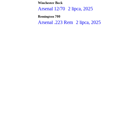
Winchester Bock
Arsenal 12/70
2 lipca, 2025
Remington 700
Arsenal .223 Rem
2 lipca, 2025
Programming School
Mauris maximus sed eros eget posuere. Integer at
pellentesque!
Learn more
WE RECOMMEND