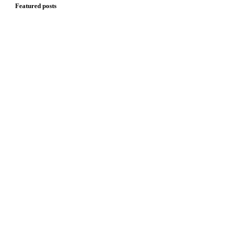
Featured posts
Zadzwoń: +48 661 355 571