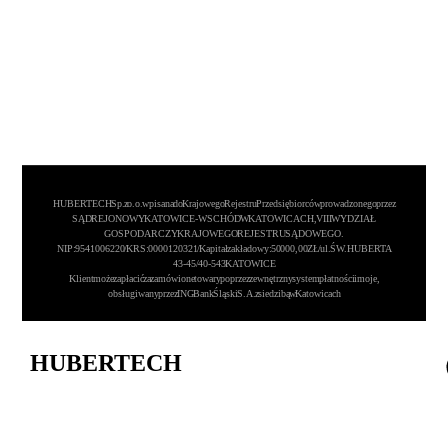
HUBERTECH Sp. z o.o. wpisana do Krajowego Rejestru Przedsiębiorców prowadzonego przez
SĄD REJONOWY KATOWICE-WSCHÓD W KATOWICACH, VIII WYDZIAŁ
GOSPODARCZY KRAJOWEGO REJESTRU SĄDOWEGO.
NIP: 9541006220 / KRS: 0000120321 / Kapitał zakładowy: 50 000,00 ZŁ / ul. ŚW.HUBERTA
43-45/ 40-543 KATOWICE
Klient może zapłacić za zamówione towary poprzez zewnętrzny system płatności imoje,
obsługiwany przez ING Bank Śląski S.A. z siedzibą w Katowicach
HUBERTECH